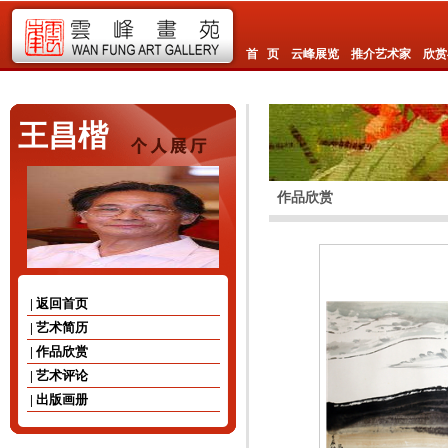
首 页
云峰展览
推介艺术家
欣赏
王昌楷
作品欣赏
| 返回首页
| 艺术简历
| 作品欣赏
| 艺术评论
| 出版画册