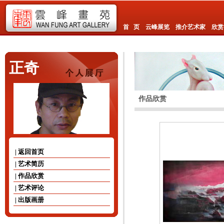
首 页
云峰展览
推介艺术家
欣赏
正奇
作品欣赏
| 返回首页
| 艺术简历
| 作品欣赏
| 艺术评论
| 出版画册