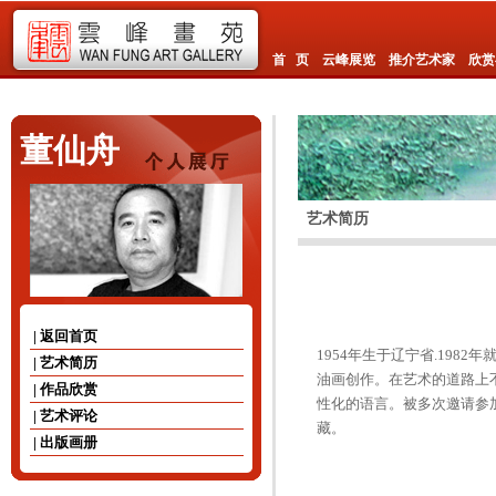
首 页
云峰展览
推介艺术家
欣赏
董仙舟
艺术简历
| 返回首页
1954年生于辽宁省.198
| 艺术简历
油画创作。在艺术的道路上不
| 作品欣赏
性化的语言。被多次邀请参
| 艺术评论
藏。
| 出版画册