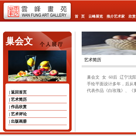
首 页
云峰展览
推介艺术家
欣赏
巢会文
艺术简历
巢会文 女 60后 辽宁沈
手绘平面设计多年，后从
代表作品《白玫瑰》、《
| 返回首页
| 艺术简历
| 作品欣赏
| 艺术评论
| 出版画册