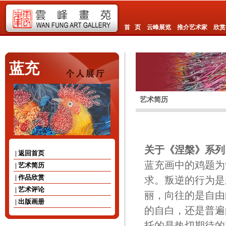
首 页
云峰展览
推介艺术家
欣赏
蓝充
艺术简历
关于
《涅槃》系列
| 返回首页
蓝充画中的鸡题为
| 艺术简历
| 作品欣赏
求。叛逆的行为是
| 艺术评论
丽，向往的是自由
| 出版画册
的自白，还是普遍
托的是热切期待的