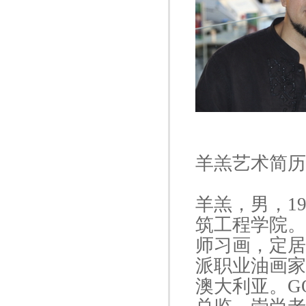
羊羔艺术简历
羊羔，男，1
筑工程学院。
师习画，定居
派职业油画家
澳大利亚。GOL