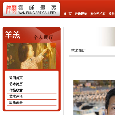
首 页
云峰展览
推介艺术家
欣赏
羊羔
艺术简历
| 返回首页
| 艺术简历
| 作品欣赏
| 艺术评论
| 出版画册