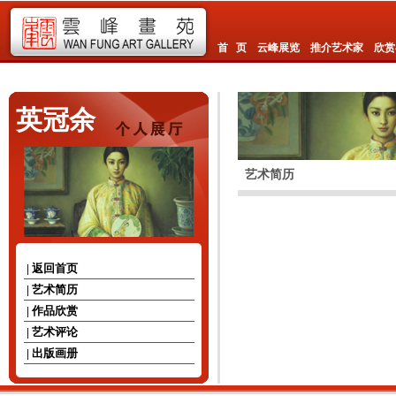
首 页
云峰展览
推介艺术家
欣赏
英冠余
艺术简历
| 返回首页
| 艺术简历
| 作品欣赏
| 艺术评论
| 出版画册