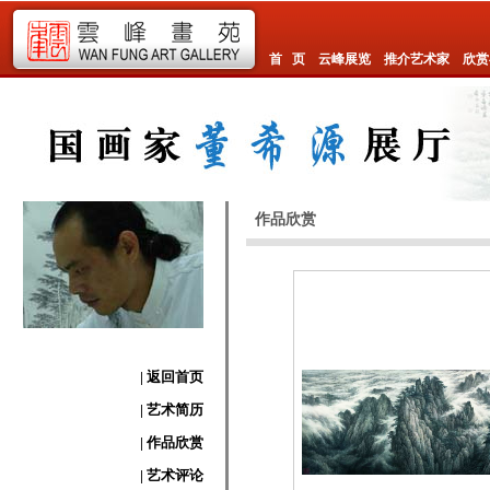
首 页
云峰展览
推介艺术家
欣赏
作品欣赏
| 返回首页
| 艺术简历
| 作品欣赏
| 艺术评论