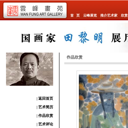
首 页
云峰展览
推介艺术家
欣赏
作品欣赏
| 返回首页
| 艺术简历
| 作品欣赏
| 艺术评论