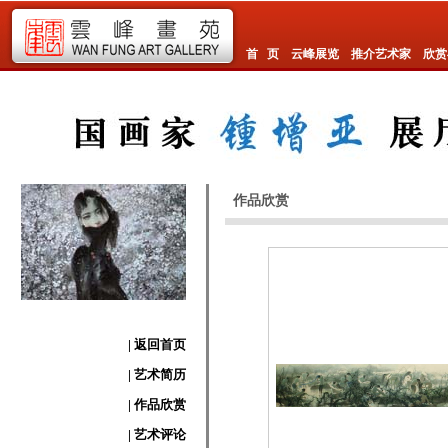
首 页
云峰展览
推介艺术家
欣赏
作品欣赏
| 返回首页
| 艺术简历
| 作品欣赏
| 艺术评论