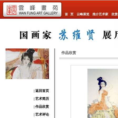
首 页
云峰展览
推介艺术家
欣赏
作品欣赏
| 返回首页
| 艺术简历
| 作品欣赏
| 艺术评论