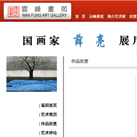
首 页
云峰展览
推介艺术家
欣赏
作品欣赏
| 返回首页
| 艺术简历
| 作品欣赏
| 艺术评论