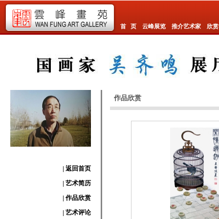
首 页
云峰展览
推介艺术家
欣赏
作品欣赏
| 返回首页
| 艺术简历
| 作品欣赏
| 艺术评论