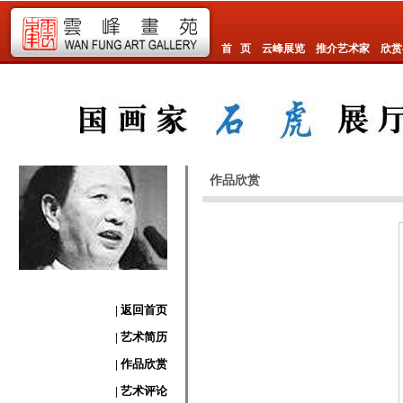
首 页
云峰展览
推介艺术家
欣赏
作品欣赏
| 返回首页
| 艺术简历
| 作品欣赏
| 艺术评论