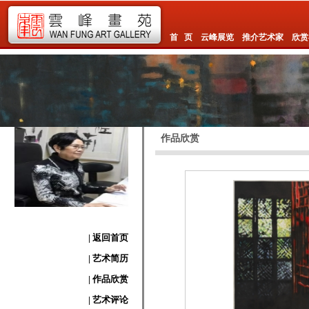
首 页
云峰展览
推介艺术家
欣赏
作品欣赏
| 返回首页
| 艺术简历
| 作品欣赏
| 艺术评论