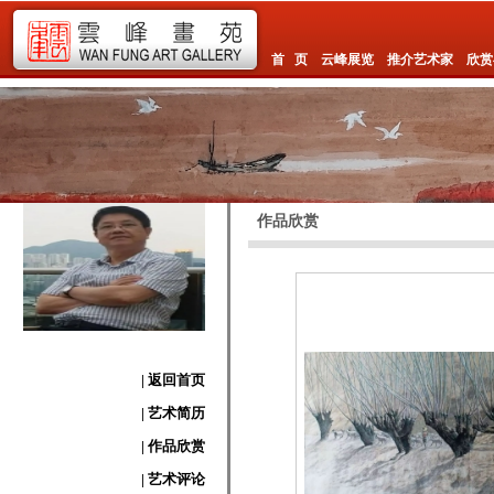
首 页
云峰展览
推介艺术家
欣赏
作品欣赏
| 返回首页
| 艺术简历
| 作品欣赏
| 艺术评论