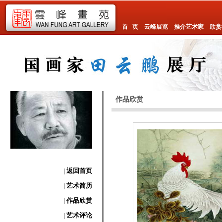
首 页
云峰展览
推介艺术家
欣赏
作品欣赏
| 返回首页
| 艺术简历
| 作品欣赏
| 艺术评论