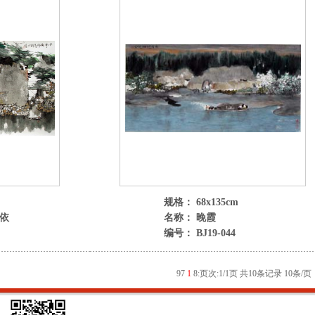
规格： 68x135cm
依
名称： 晚霞
编号： BJ19-044
9
7
1
8
:
页次:1/1页 共10条记录 10条/页