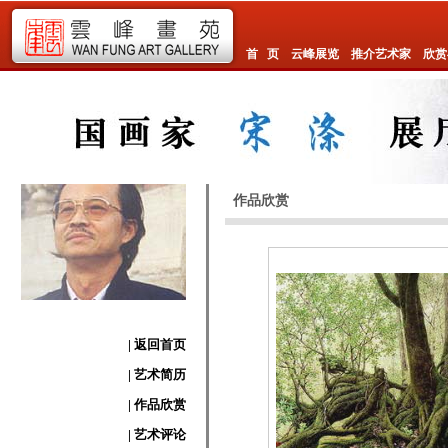
首 页
云峰展览
推介艺术家
欣赏
作品欣赏
| 返回首页
| 艺术简历
| 作品欣赏
| 艺术评论