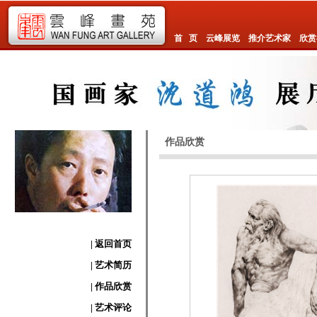
首 页
云峰展览
推介艺术家
欣赏
作品欣赏
| 返回首页
| 艺术简历
| 作品欣赏
| 艺术评论