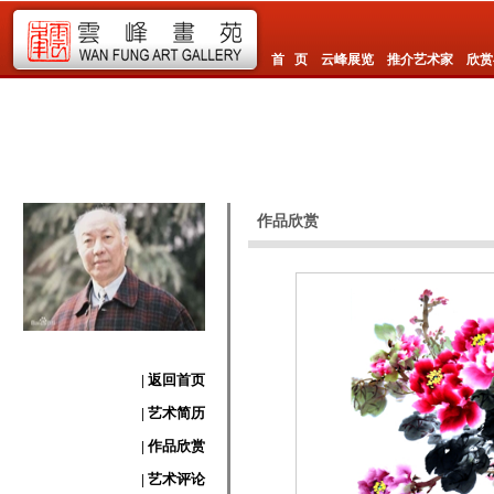
首 页
云峰展览
推介艺术家
欣赏
作品欣赏
| 返回首页
| 艺术简历
| 作品欣赏
| 艺术评论