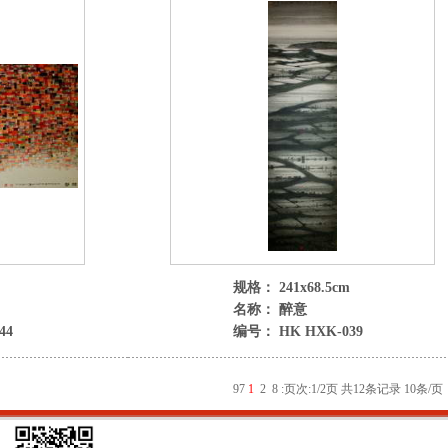
规格： 241x68.5cm
名称： 醉意
44
编号： HK HXK-039
9
7
1
2
8
:
页次:1/2页 共12条记录 10条/页