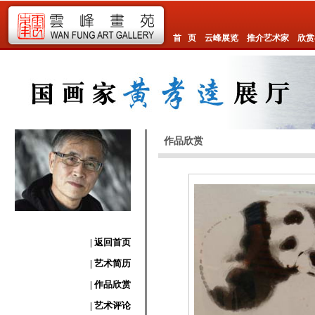
首 页
云峰展览
推介艺术家
欣赏
作品欣赏
| 返回首页
| 艺术简历
| 作品欣赏
| 艺术评论