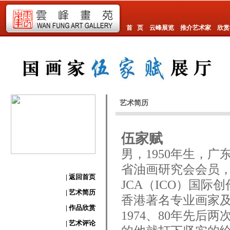
首 页
云峰展览
推介艺术家
欣赏
艺术简历
伍家赋
男，1950年生，
省油画研究会会员
| 返回首页
JCA（ICO）国
| 艺术简历
香港著名专业画家
| 作品欣赏
1974、80年先
| 艺术评论