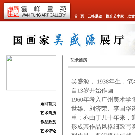
首 页
云峰展览
推介艺术家
欣赏
艺术简历
吴盛源， 1938年生，笔
自13岁开始作画
1960年考入广州美术
| 返回首页
世雄、刘济荣、李国华
| 艺术简历
重；亦由于几十年来，
| 作品欣赏
形成其作品风格细致写
| 艺术评论