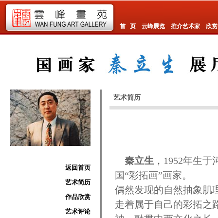
首 页
云峰展览
推介艺术家
欣赏
艺术简历
秦立生
，1952年生
| 返回首页
国“彩拓画”画家。
| 艺术简历
偶然发现的自然抽象肌
| 作品欣赏
走着属于自己的彩拓之
| 艺术评论