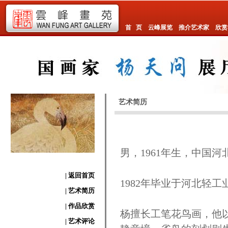
首 页
云峰展览
推介艺术家
欣赏
艺术简历
男，1961年生，中国
| 返回首页
1982年毕业于河北轻
| 艺术简历
| 作品欣赏
杨擅长工笔花鸟画，他
| 艺术评论