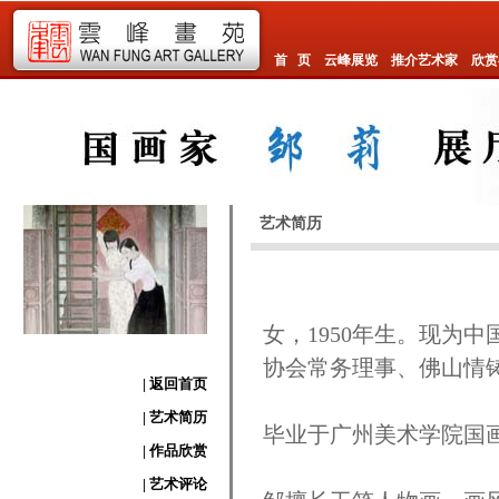
首 页
云峰展览
推介艺术家
欣赏
艺术简历
女，1950年生。现为
协会常务理事、佛山情
| 返回首页
| 艺术简历
毕业于广州美术学院国
| 作品欣赏
| 艺术评论