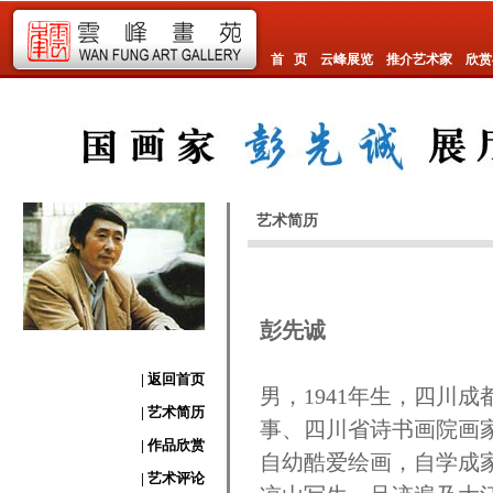
首 页
云峰展览
推介艺术家
欣赏
艺术简历
彭先诚
| 返回首页
男，1941年生，四川
| 艺术简历
事、四川省诗书画院画
| 作品欣赏
自幼酷爱绘画，自学成
| 艺术评论