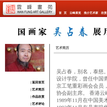
首 页
云峰展览
推介艺术家
欣赏
艺术简历
吴占春，别名，泰慈。
设计学院，曾任中国
| 返回首页
京工笔重彩画会会员
| 艺术简历
协会副主席。 香港云
| 作品欣赏
1989年11月在中国
| 艺术评论