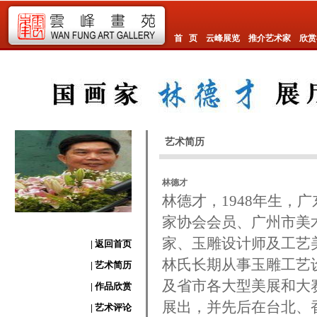
首 页
云峰展览
推介艺术家
欣赏
艺术简历
林德才
林德才，1948年生，
家协会会员、广州市美
家、玉雕设计师及工艺
| 返回首页
林氏长期从事玉雕工艺
| 艺术简历
及省市各大型美展和大
| 作品欣赏
展出，并先后在台北、
| 艺术评论