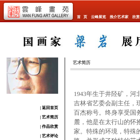
首 页
云峰展览
推介艺术家
欣赏
艺术简历
1943年生于井陉矿，
吉林省艺委会副主任，
| 返回首页
百杰称号。终身享受国
| 艺术简历
麓，他是在太行山的怀
| 作品欣赏
家。特殊的环境，特殊
| 艺术评论