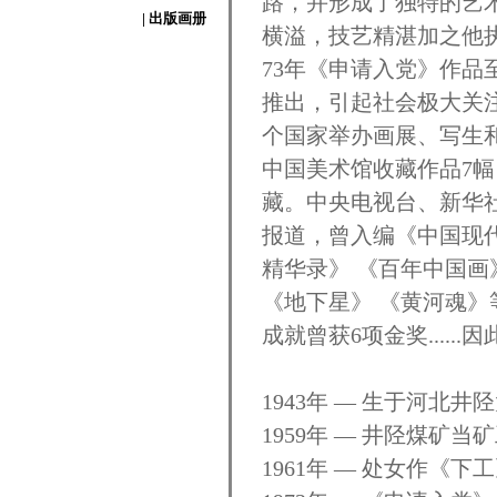
路，并形成了独特的艺
| 出版画册
横溢，技艺精湛加之他
73年《申请入党》作
推出，引起社会极大关注
个国家举办画展、写生和
中国美术馆收藏作品7
藏。中央电视台、新华
报道，曾入编《中国现代
精华录》 《百年中国画
《地下星》 《黄河魂
成就曾获6项金奖....
1943年 — 生于河北井
1959年 — 井陉煤矿
1961年 — 处女作《