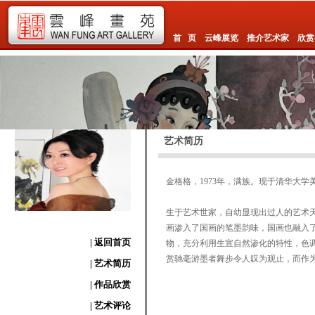
首 页
云峰展览
推介艺术家
欣赏
艺术简历
金格格，1973年，满族。现于清华大学
生于艺术世家，自幼显现出过人的艺术
画渗入了国画的笔墨韵味，国画也融入
| 返回首页
物，充分利用生宣自然渗化的特性，色
赏驰毫游墨者舞步令人叹为观止，而作
| 艺术简历
| 作品欣赏
| 艺术评论