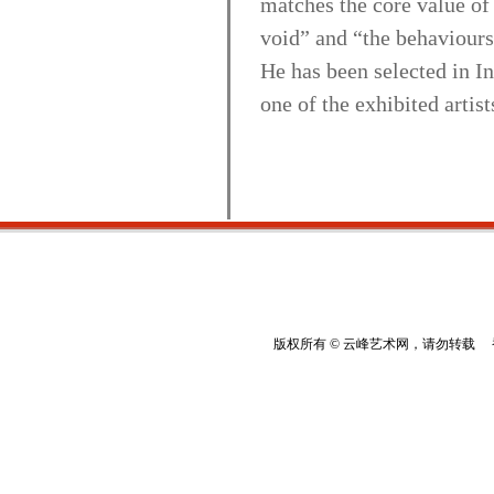
matches the core value of
void” and “the behaviours 
He has been selected in I
one of the exhibited artists
版权所有 © 云峰艺术网，请勿转载 香港云峰：(8