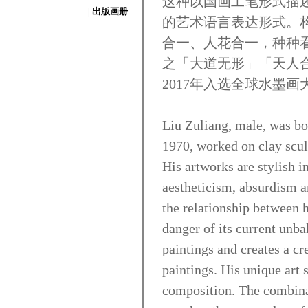
这种以国画工笔形式描
| 出版画册
的艺术语言表达形式。
合一、人花合一，种种
之「大道无形」「天人
2017年入选全球水墨画
Liu Zuliang, male, was bo
1970, worked on clay sculp
His artworks are stylish i
aestheticism, absurdism 
the relationship between h
danger of its current unba
paintings and creates a cr
paintings. His unique art 
composition. The combinat