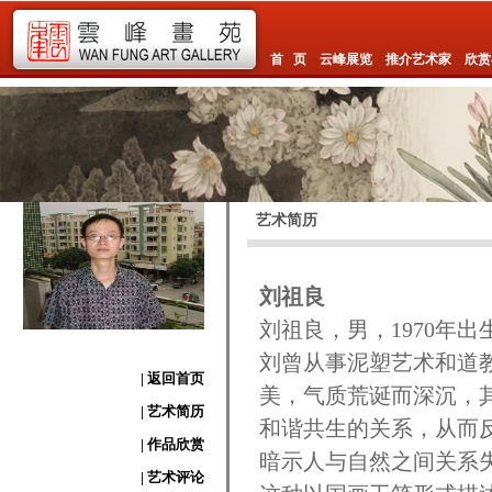
首 页
云峰展览
推介艺术家
欣赏
艺术简历
刘祖良
刘祖良，男，1970年
刘曾从事泥塑艺术和道
| 返回首页
美，气质荒诞而深沉，
| 艺术简历
和谐共生的关系，从而
| 作品欣赏
暗示人与自然之间关系
| 艺术评论