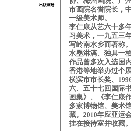
协、梅州画院、广
| 出版画册
市画院名誉院长，
一级美术师。
李仁康从艺六十多
习美术，一九五三
写岭南水乡而著称
水墨淋漓、独具一
作品曾多次入选国
香港等地举办过个展
横滨市市长奖、199
六、五十七回国际
画集》、《李仁康
多家博物馆、美术
藏。2010年应亚
挂在接待室并收藏