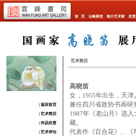
首 页
云峰展览
推介艺术家
欣赏
艺术简历
高晓笛
女，1955年出生，天
兼任四川省政协书画研
| 返回首页
1987年《老山月》选
| 艺术简历
藏。
| 作品欣赏
代表作《百合花》、《
| 艺术评论