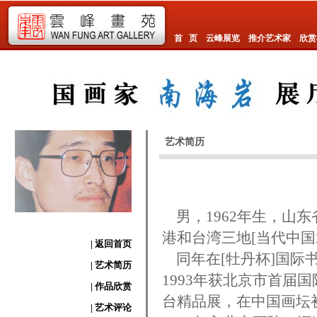
首 页
云峰展览
推介艺术家
欣赏
艺术简历
男，1962年生，山东
港和台湾三地[当代中
| 返回首页
同年在[牡丹杯]国际
| 艺术简历
1993年获北京市首届
| 作品欣赏
台精品展，在中国画坛
| 艺术评论