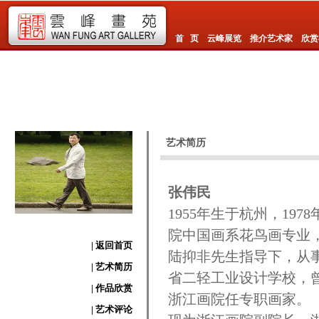
首 页
云峰展览
推介艺术家
欣赏
艺术简历
张伟民
1955年生于杭州，19
院中国画系花鸟画专业，
| 返回首页
陆抑非先生指导下，从事
| 艺术简历
省二轻工业设计学校，曾
| 作品欣赏
浙江画院任专职画家。
| 艺术评论