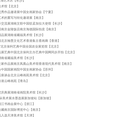
”后湖艺术区【长沙】
美术馆【北京】
家优秀作品邀请展中国女画家协会【宁夏】
艺术的重写与转化邀请展【南京】
际交流展湖南文联中国驻孟加拉大使馆【长沙】
预展南京金陵饭店南京海德国际拍卖【南京】
精品展湖南省藏福美术馆【长沙】
局北京翰墨文化艺术香港集古斋画廊【香港】
”北京保利艺典中国全国农业展览馆【北京】
品展艺典中国北京保利主办艺典中国网同步开拍【北京】
湖南省藏福美术馆【长沙】
女家作品展南京凤凰山美术馆香港现代美术馆【南京】
会中国国家画院中国女画家协会【苏州】
话座谈会北京云峰画苑美术馆【北京】
香港云峰画苑【青岛】
年度庆典展湖南省画院美术馆【长沙】
际美术展水墨选展新加坡站【新加坡】
浦江书画会展中心【浙江】
收藏南京国际博览中心【南京】
品入选天津美术馆【天津】