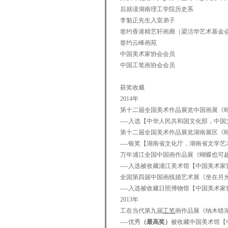
后就读湖南理工学院历史系
李魁正先生入室弟子
签约香港精艺轩画廊（梁洁华艺术基金
签约
云峰画苑
中国美术家协会会员
中国工笔画协会会员
获奖收藏
2014年
第十二届全国美术作品展览中国画展《
----入选【中华人民共和国文化部，
第十二届全国美术作品展览湖南展区《
----银奖【湖南省文化厅，湖南省文学
万年浦江全国中国画作品展《蝴蝶也可
----入选被收藏浦江美术馆【中国美术
全国第四届中国画线描艺术展《坐在月
----入选被收藏日照博物馆【中国美术
2013年
工在当代第九届
工笔
画作品展《纳木错
----优秀
（最高奖）
被收藏中国美术馆【