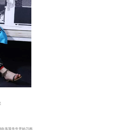
奖
）
刘向东等先生开始习画