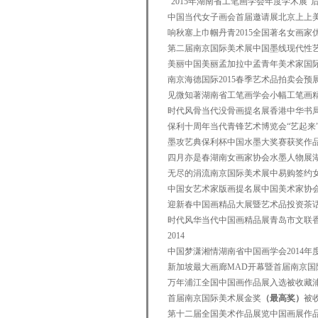
“2015年湖南省工笔画学会年度学术展
中国当代女子画会首届邀请展北京上上
响秋塞上巾帼丹青2015全国著名女画
第二届南京国际美术展中国墨线现代性
美丽中国美丽孟加拉中孟青年美术家国
南京海德国际2015春季艺术品拍卖会
见微知著湖南省工笔画学会小幅工笔画
时代风骨当代没骨画提名展香港中华书
保利十周年当代青锋艺术博览会“艺起来
墨攻艺典保利杯中国水墨大奖赛获奖作
四月亦是春湖南女画家协会水墨人物展
无尽的涓流南京国际美术展中易购签约
中国女艺术家版画提名展中国美术家协
迎新春中国画精品大展暨艺术品投资茶
时代风华当代中国画精品展青岛市文联
2014
中国梦潇湘情湖南省中国画学会2014
新加坡最大画廊MAD开幕暨首届南京国
万年浦江全国中国画作品展入选被收藏
首届南京国际美术展金奖
（最高奖）
被
第十二届全国美术作品展览中国画展作