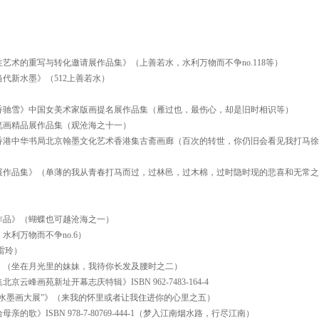
艺术的重写与转化邀请展作品集》（上善若水，水利万物而不争no.118等）
当代新水墨》（512上善若水）
）
香驰雪》中国女美术家版画提名展作品集（雁过也，最伤心，却是旧时相识等）
笔画精品展作品集（观沧海之十一）
香港中华书局北京翰墨文化艺术香港集古斋画廊（百次的转世，你仍旧会看见我打马徐
展作品集》（单薄的我从青春打马而过，过林邑，过木棉，过时隐时现的悲喜和无常之
作品》（蝴蝶也可越沧海之一）
利万物而不争no.6）
林雷玲）
》（坐在月光里的妹妹，我待你长发及腰时之二）
峰画苑新址开幕志庆特辑》ISBN 962-7483-164-4
水墨画大展”》（来我的怀里或者让我住进你的心里之五）
》ISBN 978-7-80769-444-1（梦入江南烟水路，行尽江南）