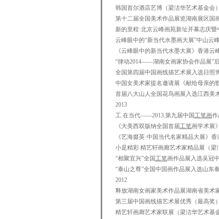
韩国首尔酒店艺博（梁洁华艺术基金会
第十二届全国美术作品展览湖南展区国画
新的里程·北京云峰画苑新址开幕志庆暨
云峰眼中的“新当代水墨画大展”中山云
《云峰眼中的新当代水墨大展》香港云
“律动2014——湖南女画家协会作品展
全国第四届中国画线描艺术展入选日照
中国女美术家提名邀请展《献给母亲的
首届八大山人全国花鸟画展入选江西美
2013
工.在当代——2013.第九届中国
工笔画
作
《大美西双版纳全国首届
工笔
画学术展
《艺海掇英·中国当代名家精品大展》香
小是精彩 精艺轩画廊艺术家精品展（梁
“相聚宜兴”全国
工笔
画作品展入选吴冠
“泰山之尊”全国中国画作品展入选山东
2012
释放湖南女画家美术作品展湖南省美术
第三届中国画线描艺术展优秀（最高奖
精艺轩画廊艺术家联展（梁洁华艺术基