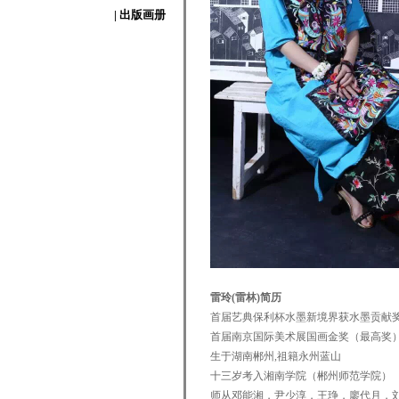
| 出版画册
雷玲(雷林)
简历
首届艺典保利杯水墨新境界获水墨贡献
首届南京国际美术展国画金奖（最高奖
生于湖南郴州,祖籍永州蓝山
十三岁考入湘南学院（郴州师范学院）
师从邓能湘，尹少淳，王琤，廖代月，