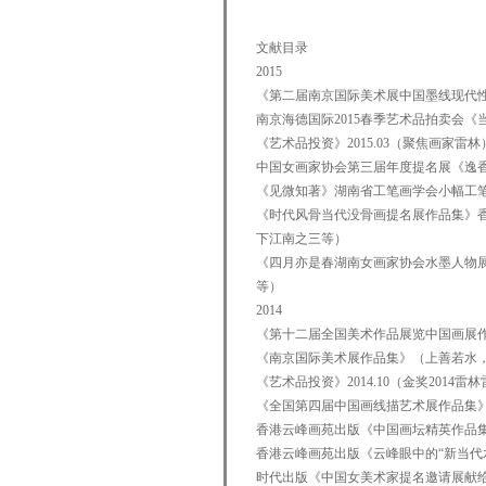
文献目录
2015
《第二届南京国际美术展中国墨线现代性
南京海德国际2015春季艺术品拍卖会《
《艺术品投资》2015.03（聚焦画家雷林
中国女画家协会第三届年度提名展《逸
《见微知著》湖南省工笔画学会小幅工
《时代风骨当代没骨画提名展作品集》
下江南之三等）
《四月亦是春湖南女画家协会水墨人物
等）
2014
《第十二届全国美术作品展览中国画展
《南京国际美术展作品集》（上善若水，水
《艺术品投资》2014.10（金奖2014雷
《全国第四届中国画线描艺术展作品集
香港云峰画苑出版《中国画坛精英作品集北京云
香港云峰画苑出版《云峰眼中的“新当代
时代出版《中国女美术家提名邀请展献给母亲的歌