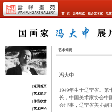
首 页
云峰展览
推介艺术家
欣赏
艺术简历
冯大中
| 返回首页
1949年生于
辽宁省
。第
| 艺术简历
长，
中国美术家协会
中
| 作品欣赏
会理事，辽宁省美协副
| 艺术评论