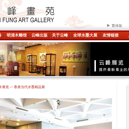
繁体版
务
明清木雕馆
云峰出版
关于云峰
全球水墨大展
友情链接
4年展览
-> 香港当代水墨精品展