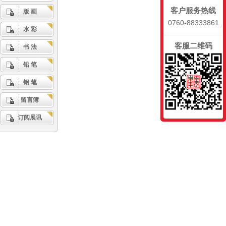
客户服务热线
版 画
0760-88333861
水 彩
客服二维码
书 法
铅 笔
钢 笔
留言簿
订阅展讯