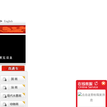
English
国 画
油 画
现代水墨画
动物画