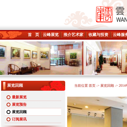
首 页
云峰展览
推介艺术家
收藏与投资
云峰服
展览回顾
当前位置:
首页
->
展览回顾
-> 201
最新展览
展览预告
展览回顾
订阅展讯