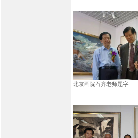
北京画院石齐老师题字