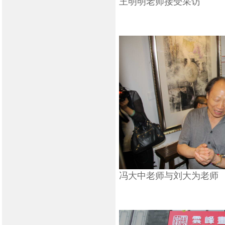
王明明老师接受采访
冯大中老师与刘大为老师