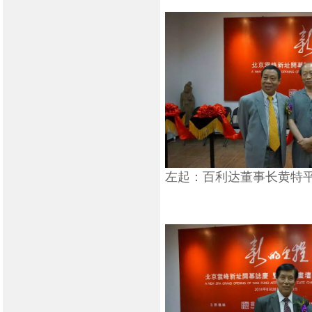
左起：百利达董事长黄特