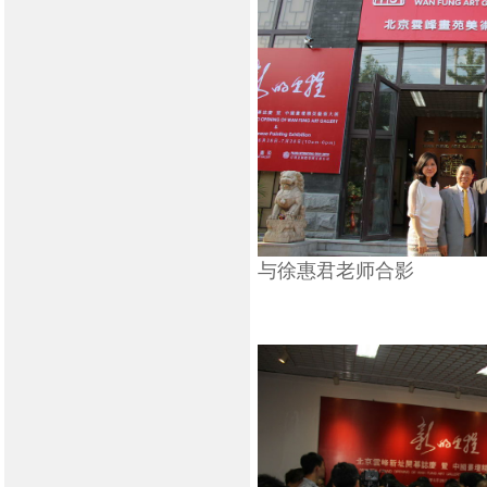
与徐惠君老师合影