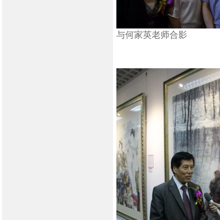
与何家英老师合影