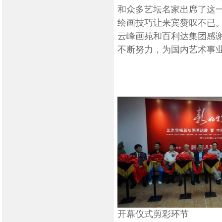
和众多艺坛名家出席了这
绘画技巧让来宾赞叹不已
云峰画苑和百利达集团感
不断努力，为国内艺术事
开幕仪式剪彩环节