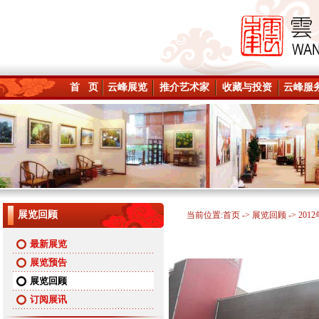
首 页
云峰展览
推介艺术家
收藏与投资
云峰服
展览回顾
当前位置:
首页
->
展览回顾
-> 201
最新展览
展览预告
展览回顾
订阅展讯