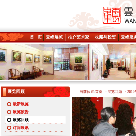
首 页
云峰展览
推介艺术家
收藏与投资
云峰服
展览回顾
当前位置:
首页
->
展览回顾
-> 201
最新展览
展览预告
展览回顾
订阅展讯