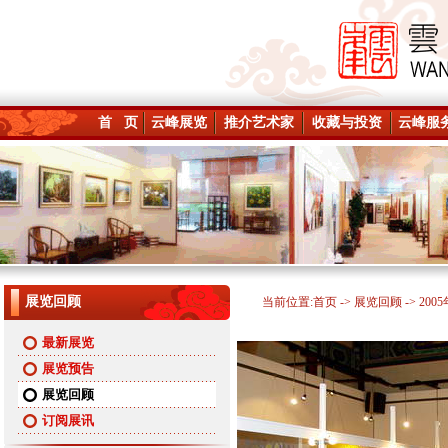
首 页
云峰展览
推介艺术家
收藏与投资
云峰服
展览回顾
当前位置:
首页
->
展览回顾
-> 200
最新展览
展览预告
展览回顾
订阅展讯