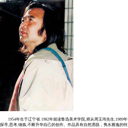
1954
年生于辽宁省
.1982
年就读鲁迅美术学院
,
师从周玉玮先生
;1989
年
探寻
,
思考
,
锤炼
,
不断升华自己的创作。作品具有自然洒脱，隽永雅逸的特