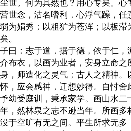
尘世。何为其然也？用心专矣。心
营世念，沽名嗜利，心浮气躁，任
弱为娟秀；以粗犷为苍浑；以板滞
矣。
子曰：志于道，据于德，依于仁，
介布衣，以画为业者，安身立命之
身，师造化之灵气；古人之精神。
怀，应会感神，迁想妙得。自忖舍
予幼受庭训，秉承家学。画山水二
年，然林泉之志不逊当年。所画多
没于空旷有无之间。平生所求无多