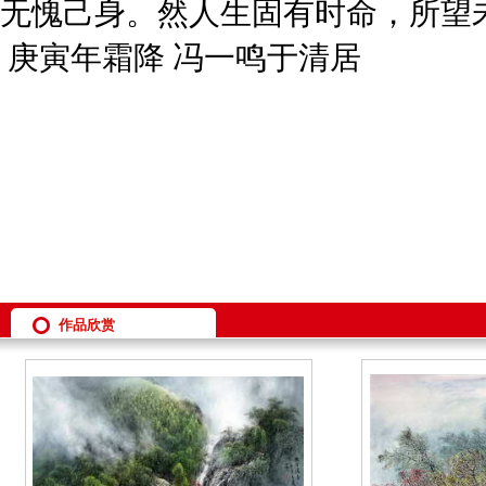
无愧己身。然人生固有时命，所望
庚寅年霜降
冯一鸣于清居
作品欣赏