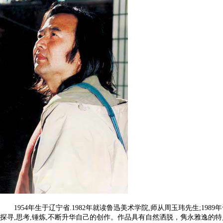
1954
年生于辽宁省
.1982
年就读鲁迅美术学院
,
师从周玉玮先生
;1989
年
探寻
,
思考
,
锤炼
,
不断升华自己的创作。作品具有自然洒脱，隽永雅逸的特