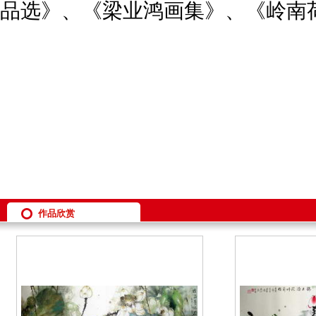
品选》、《梁业鸿画集》、《岭南
作品欣赏