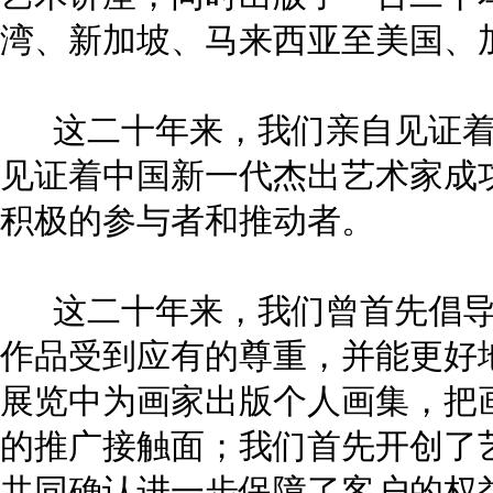
湾、新加坡、马来西亚至美国、
这二十年来，我们亲自见证着
见证着中国新一代杰出艺术家成功
积极的参与者和推动者。
这二十年来，我们曾首先倡导
作品受到应有的尊重，并能更好
展览中为画家出版个人画集，把
的推广接触面；我们首先开创了
共同确认进一步保障了客户的权