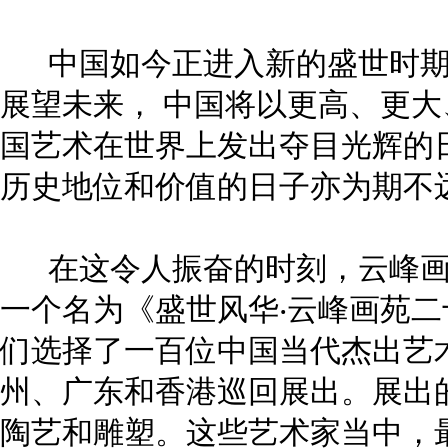
中国如今正进入新的盛世时期
展望未来， 中国将以更高、更
国艺术在世界上发出夺目光辉的
历史地位和价值的日子亦为期不
在这令人振奋的时刻，云峰画
一个名为《盛世风华‧云峰画苑
们选择了一百位中国当代杰出艺
州、广东和香港巡回展出。展出
陶艺和雕塑。这些艺术家当中，