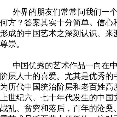
外界的朋友们常常问我们一个
何方？答案其实十分简单。信心
形成的中国艺术之深刻认识、来
尊崇。
中国优秀的艺术作品一向在中
阶层人士的喜爱。尤其是优秀的
为历代中国统治阶层和老百姓高
上世纪六、七十年代发生的中国
战乱、贫穷和落后，百年的沧桑