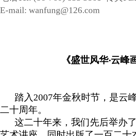
E-mail: wanfung@126.com
《盛世风华
‧
云峰
踏入2007年金秋时节，是云
二十周年。
这二十年来，我们先后举办了
艺术讲座，同时出版了一百二十