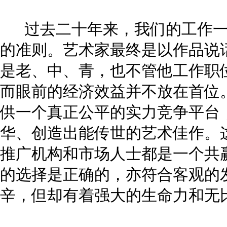
过去二十年来，我们的工作一
的准则。艺术家最终是以作品说
是老、中、青，也不管他工作职
而眼前的经济效益并不放在首位
供一个真正公平的实力竞争平台
华、创造出能传世的艺术佳作。
推广机构和市场人士都是一个共
的选择是正确的，亦符合客观的
辛，但却有着强大的生命力和无