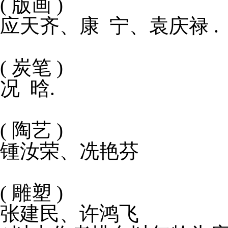
( 版画 )
应天齐、康 宁、袁庆禄 .
( 炭笔 )
况 晗.
( 陶艺 )
锺汝荣、冼艳芬
( 雕塑 )
张建民、许鸿飞