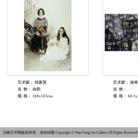
艺术家： 何家英
艺术家： 徐希
名 称： 余韵
名 称：
规 格： 169x103cm
规 格： 68.5x
云峰艺术网版权所有，请勿转载 Copyright © Wan Fung Art Gallery All Rights Reserved