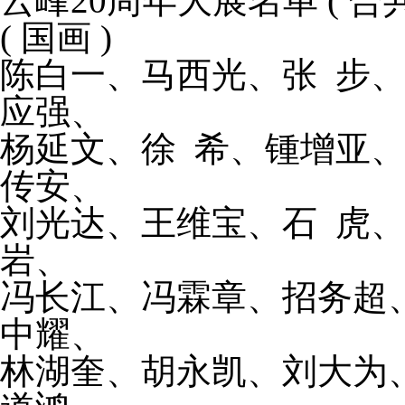
云峰20周年大展名单 ( 合共
( 国画 )
陈白一、马西光、张 步
应强、
杨延文、徐 希、锺增亚
传安、
刘光达、王维宝、石 虎
岩、
冯长江、冯霖章、招务超
中耀、
林湖奎、胡永凯、刘大为