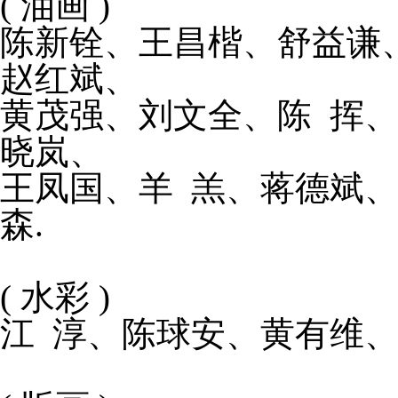
( 油画 )
陈新铨、王昌楷、舒益谦
赵红斌、
黄茂强、刘文全、陈 挥
晓岚、
王凤国、羊 羔、蒋德斌、
森.
( 水彩 )
江 淳、陈球安、黄有维