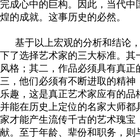
完成心中的巨构。因此，当代中
煌的成就。这事历史的必然。
基于以上宏观的分析和结论，
下了选择艺术家的三大标准。其
风格；其二，作品必须具有真正
三，他们必须有不断进取的精神
乐趣，这是真正艺术家应有的品
并能在历史上定位的名家大师都
家才能产生流传千古的艺术瑰宝
献。至于年龄、辈份和职务，则