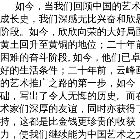
如今，当我们回顾中国的艺术
成长史，我们深感无比兴奋和欣
阶段。如今，欣欣向荣的大好局
黄土回升至黄铜的地位；二十年
困难的奋斗阶段, 如今，他们已
好的生活条件；二十年前，云峰
的艺术推广之路的第一步，如今
础，写出了令人无悔的历史。而
术家们深厚的友谊，同时亦获得
持，这都是比金钱更珍贵的收获
力，使我们继续能为中国艺术之