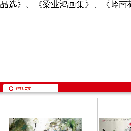
品选》、《梁业鸿画集》、《岭南
作品欣赏